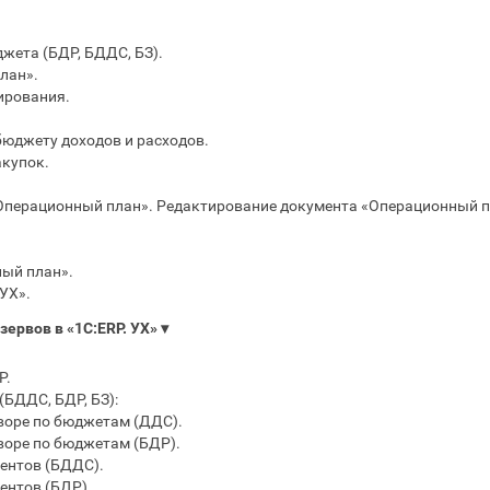
жета (БДР, БДДС, БЗ).
лан».
ирования.
бюджету доходов и расходов.
акупок.
Операционный план». Редактирование документа «Операционный п
ый план».
УХ».
зервов в «1С:ERP. УХ»
▾
Р.
БДДС, БДР, БЗ):
воре по бюджетам (ДДС).
воре по бюджетам (БДР).
ентов (БДДС).
ентов (БДР).