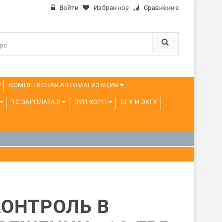
Войти
Избранное
Сравнение
КОМПЛЕКСНАЯ АВТОМАТИЗАЦИЯ
1С:ЗАРПЛАТА 8
ЗУП КОРП
БГУ И ЗКГУ
1С:УПРАВЛЕНИЕ ХОЛДИНГОМ
ИЕ
1С:МЕДИЦИНА
WEB, JAVA И ANDROID
ОНТРОЛЬ В