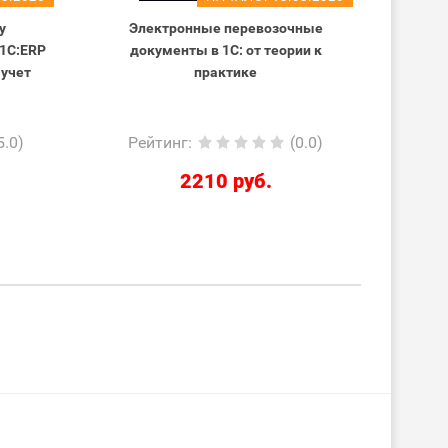
у
Электронные перевозочные
Ис
 1С:ERP
документы в 1С: от теории к
станд
 учет
практике
5.0)
Рейтинг
:
(0.0)
Ре
2210 руб.
45