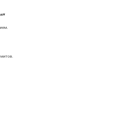
ля
▾
ием.
имитов.