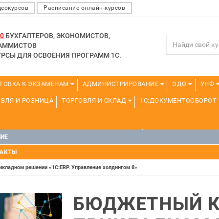
деокурсов
Расписание онлайн-курсов
0
БУХГАЛТЕРОВ, ЭКОНОМИСТОВ,
РАММИСТОВ
РСЫ ДЛЯ ОСВОЕНИЯ ПРОГРАММ 1С.
ТОВКА К ЭКЗАМЕНАМ
АДМИНИСТРИРОВАНИЕ
ЭДО
УНФ
ВЛЯ И РОЗНИЦА
ТОРГОВЛЯ И СКЛАД
1С:ДОКУМЕНТООБОРОТ
ДЛЯ ПРЕПОДАВАТЕЛЕЙ ШКОЛЬНЫХ КУРСОВ
ДЛЯ ШКОЛЬНИКОВ
НИЕ
УРСЫ (ПРОФЕССИОНАЛЬНЫЕ ПРОБЫ) 4-6 ЧАСОВ ОТ 12 ЛЕТ
ДРУГ
ТАКТЫ
кладном решении «1С:ERP. Управление холдингом 8»
БЮДЖЕТНЫЙ К