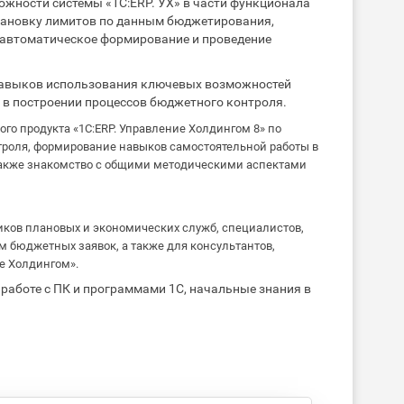
ожности системы «1С:ERP. УХ» в части функционала
тановку лимитов по данным бюджетирования,
 автоматическое формирование и проведение
авыков использования ключевых возможностей
 в построении процессов бюджетного контроля.
о продукта «1С:ERP. Управление Холдингом 8» по
роля, формирование навыков самостоятельной работы в
 также знакомство с общими методическими аспектами
ков плановых и экономических служб, специалистов,
 бюджетных заявок, а также для консультантов,
е Холдингом».
работе с ПК и программами 1С, начальные знания в