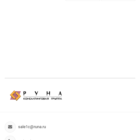
sale1c@runa.ru